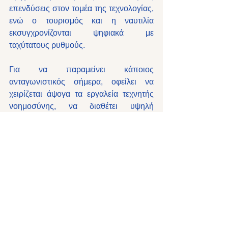
επενδύσεις στον τομέα της τεχνολογίας, 
ενώ ο τουρισμός και η ναυτιλία 
εκσυγχρονίζονται ψηφιακά με 
ταχύτατους ρυθμούς. 
Για να παραμείνει κάποιος 
ανταγωνιστικός σήμερα, οφείλει να 
χειρίζεται άψογα τα εργαλεία τεχνητής 
νοημοσύνης, να διαθέτει υψηλή 
συναισθηματική νοημοσύνη και να 
καλλιεργεί διαρκώς το προσωπικό του 
brand.
Εμφάνιση όλων
Πρόσφατες αναρτήσεις