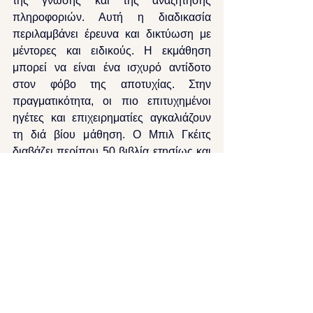
της γνώσης και της αναζήτησης 
πληροφοριών. Αυτή η διαδικασία 
περιλαμβάνει έρευνα και δικτύωση με 
μέντορες και ειδικούς. Η εκμάθηση 
μπορεί να είναι ένα ισχυρό αντίδοτο 
στον φόβο της αποτυχίας. Στην 
πραγματικότητα, οι πιο επιτυχημένοι 
ηγέτες και επιχειρηματίες αγκαλιάζουν 
τη διά βίου μάθηση. Ο Μπιλ Γκέιτς 
διαβάζει περίπου 50 βιβλία ετησίως και 
έκανε μόνο δύο δεκαπενθήμερες 
διακοπές σε όλη του την καριέρα. Ο 
Warren Buffett έχει επίσης επενδύσει το 
μεγαλύτερο μέρος του χρόνου του στη 
διά βίου μάθηση. Όπως είπε ο Charlie 
Munger (ο μακροχρόνιος συνεργάτης 
του Warren Buffett) για τον Buffett,  
‘’Το 
άλλο μεγάλο μυστικό [για την επιτυχία 
μας] είναι ότι είμαστε καλοί στη δια βίου 